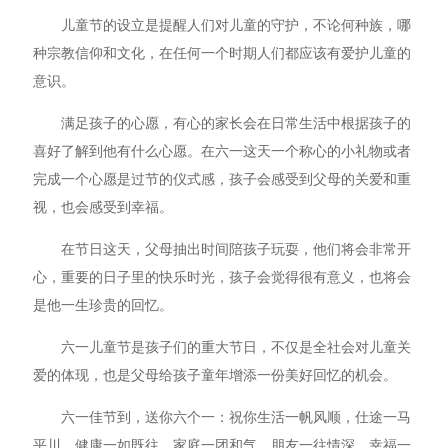
儿童节的设立是提醒人们对儿童的守护，不论何种族，哪
种宗教信仰和文化，在任何一个时期人们都应该有爱护儿童的
意识。
满足孩子的心愿，有心的家长会在日常生活中根据孩子的
喜好了解到他有什么心愿。在六一这天一个称心的小礼物或者
完成一个心愿是过节的仪式感，孩子会感受到父母的关爱和重
视，也会感受到幸福。
在节日这天，父母抽出时间陪孩子玩耍，他们将会非常开
心，重要的日子里的快乐时光，孩子会觉得很有意义，也将会
是他一生珍贵的回忆。
六一儿童节是孩子们的重大节日，不仅是全社会对儿童关
爱的体现，也是父母给孩子童年增添一份美好回忆的机会。
六一佳节到，送你六个一：祝你生活一帆风顺，仕途一马
平川，健康一如既往，家庭一团和气，朋友一往情深，幸福一