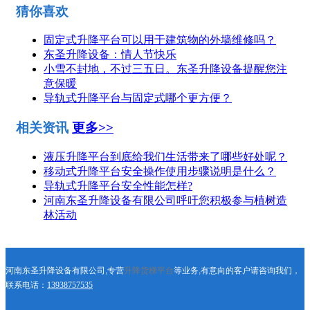
猜你喜欢
固定式升降平台可以用于建筑物的外墙维修吗？
东圣升降设备：情人节快乐
小雪不封地，不过三五日。东圣升降设备提醒您注
意保暖
导轨式升降平台与固定式哪个更方便？
相关资讯
更多>>
液压升降平台到底给我们生活带来了哪些好处呢？
移动式升降平台安全操作使用步骤说明是什么？
导轨式升降平台安全性能怎样?
河南东圣升降设备有限公司呼吁您积极参与植树造
林活动
河南东圣升降设备有限公司
,专营
等业务,有意向的客户请咨询我们，
升降货梯平台
联系电话：
13938757535