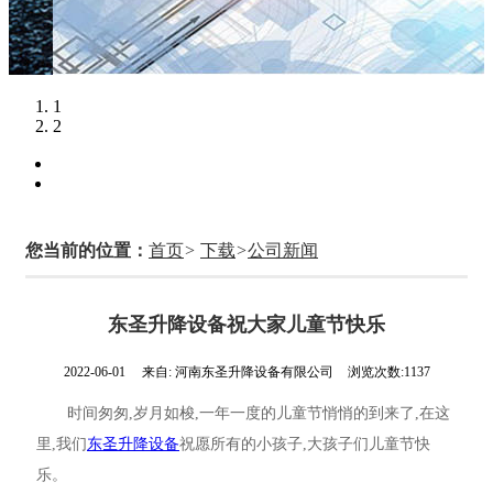
1
2
您当前的位置：
首页
>
下载
>
公司新闻
东圣升降设备祝大家儿童节快乐
2022-06-01
来自:
河南东圣升降设备有限公司
浏览次数:1137
时间匆匆,岁月如梭,一年一度的儿童节悄悄的到来了,在这
里,我们
东圣升降设备
祝愿所有的小孩子,大孩子们儿童节快
乐。