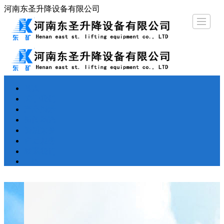
河南东圣升降设备有限公司
首页
关于我们
产品展示
新闻动态
资质荣誉
售后服务
联系我们
LBS
首页
关于我们
产品展示
新闻动态
资质荣誉
售后服务
联系我们
LBS