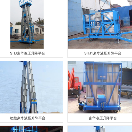
SHJ豪华液压升降平台
SHJ1豪华液压升降平台
桅柱豪华液压升降平台
豪华液压升降平台