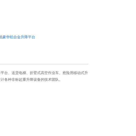
桅豪华铝合金升降平台
降平台、送货电梯、折臂式高空作业车、抢险用移动式升
设计各种非标起重升降设备的技术团队。