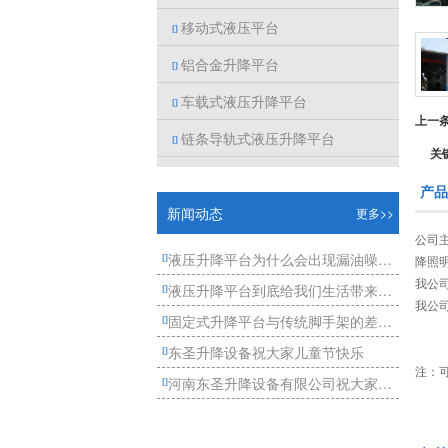
移动式液压平台

铝合金升降平台

车载式液压升降平台

上一
链条导轨式液压升降平台

关
产品
新闻动态
更多>>
公司
液压升降平台为什么会出现漏油噪音呢？如何去解决呢？
降照

我公
液压升降平台到底给我们生活带来了哪些好处呢？

我公
固定式升降平台与传统脚手架的差异是什么？

东圣升降设备祝大家儿童节快乐

注：
河南东圣升降设备有限公司祝大家2017元旦快乐！
