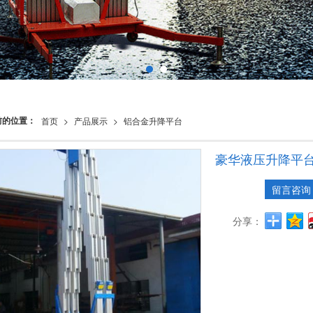
前的位置：
首页
>
产品展示
>
铝合金升降平台
豪华液压升降平
留言咨询
分享：