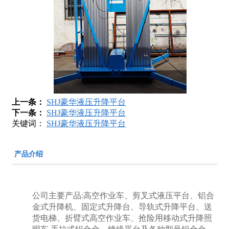
上一条：
SHJ豪华液压升降平台
下一条：
SHJ豪华液压升降平台
关键词：
SHJ豪华液压升降平台
产品介绍
公司主要产品:高空作业车、剪叉式液压平台、铝合
金式升降机、固定式升降台、导轨式升降平台、送
货电梯、折臂式高空作业车、抢险用移动式升降照