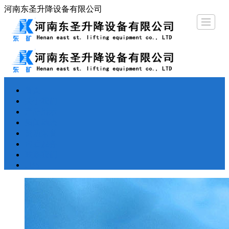
河南东圣升降设备有限公司
首页
关于我们
产品展示
新闻动态
资质荣誉
售后服务
联系我们
LBS
首页
关于我们
产品展示
新闻动态
资质荣誉
售后服务
联系我们
LBS