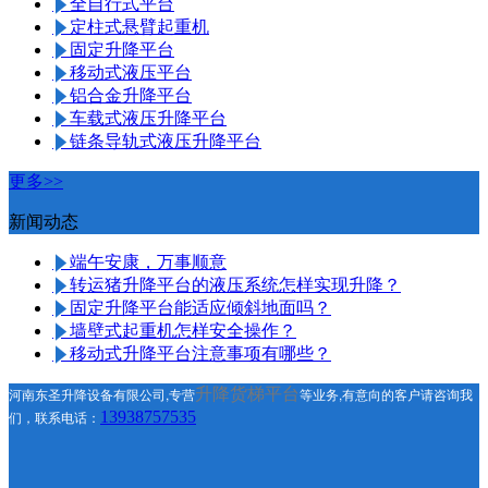
全自行式平台

定柱式悬臂起重机

固定升降平台

移动式液压平台

铝合金升降平台

车载式液压升降平台

链条导轨式液压升降平台

更多>>
新闻动态
端午安康，万事顺意

转运猪升降平台的液压系统怎样实现升降？

固定升降平台能适应倾斜地面吗？

墙壁式起重机怎样安全操作？

移动式升降平台注意事项有哪些？

河南东圣升降设备有限公司
,专营
升降货梯平台
等业务,有意向的客户请咨询我
们，联系电话：
13938757535