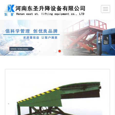
首页
关于我们
产品展示
新闻动态
资质荣誉
售后服务
联系我们
LBS