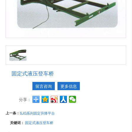
固定式液压登车桥
留言咨询
更多信息
分享：
上一条：
SJG系列固定升降平台
关键词：
固定式液压登车桥