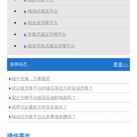

移动式液压平台

铝合金升降平台

车载式液压升降平台

链条导轨式液压升降平台

更多>>
新闻动态
端午安康，万事顺意

转运猪升降平台的液压系统怎样实现升降？

固定升降平台能适应倾斜地面吗？

墙壁式起重机怎样安全操作？

移动式升降平台注意事项有哪些？

猜你喜欢